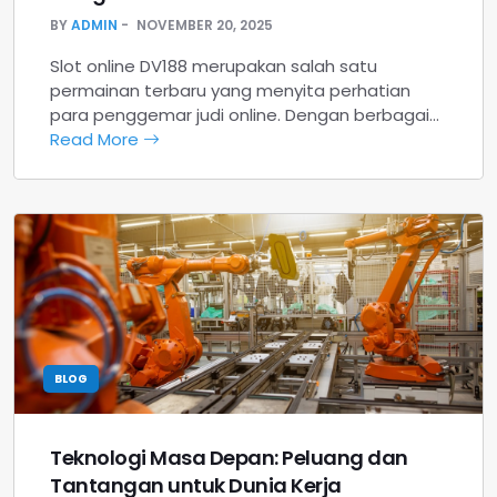
BY
ADMIN
NOVEMBER 20, 2025
Slot online DV188 merupakan salah satu
permainan terbaru yang menyita perhatian
para penggemar judi online. Dengan berbagai…
Read More
BLOG
Teknologi Masa Depan: Peluang dan
Tantangan untuk Dunia Kerja