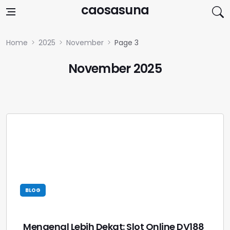
Skip to content
caosasuna
Home
2025
November
Page 3
November 2025
BLOG
Mengenal Lebih Dekat: Slot Online DV188