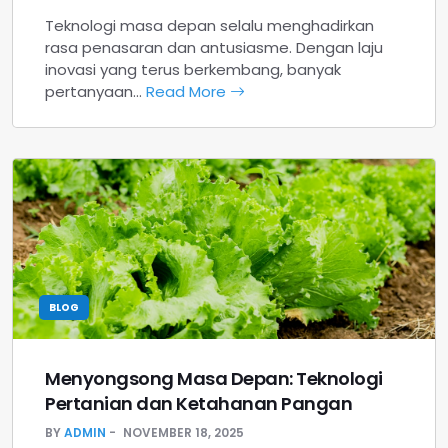
Teknologi masa depan selalu menghadirkan
rasa penasaran dan antusiasme. Dengan laju
inovasi yang terus berkembang, banyak
pertanyaan…
Read More
BLOG
Menyongsong Masa Depan: Teknologi
Pertanian dan Ketahanan Pangan
BY
ADMIN
NOVEMBER 18, 2025