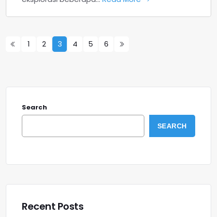
1
2
3
4
5
6
Search
SEARCH
Recent Posts