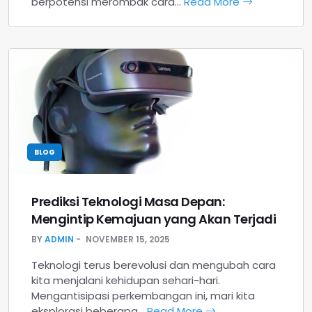
berpotensi merombak cara…
Read More
BLOG
Prediksi Teknologi Masa Depan:
Mengintip Kemajuan yang Akan Terjadi
BY
ADMIN
NOVEMBER 15, 2025
Teknologi terus berevolusi dan mengubah cara
kita menjalani kehidupan sehari-hari.
Mengantisipasi perkembangan ini, mari kita
eksplorasi beberapa…
Read More