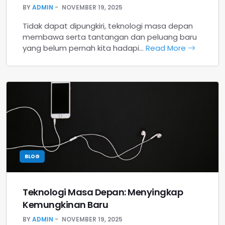
BY
ADMIN
NOVEMBER 19, 2025
Tidak dapat dipungkiri, teknologi masa depan
membawa serta tantangan dan peluang baru
yang belum pernah kita hadapi…
Read More
BLOG
Teknologi Masa Depan: Menyingkap
Kemungkinan Baru
BY
ADMIN
NOVEMBER 19, 2025