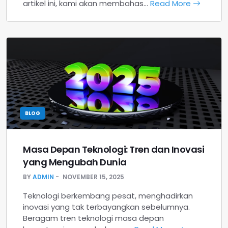
artikel ini, kami akan membahas…
Read More
BLOG
Masa Depan Teknologi: Tren dan Inovasi
yang Mengubah Dunia
BY
ADMIN
NOVEMBER 15, 2025
Teknologi berkembang pesat, menghadirkan
inovasi yang tak terbayangkan sebelumnya.
Beragam tren teknologi masa depan