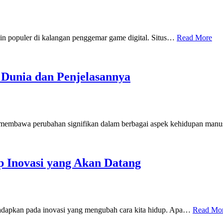
in populer di kalangan penggemar game digital. Situs…
Read More
Dunia dan Penjelasannya
 membawa perubahan signifikan dalam berbagai aspek kehidupan manu
p Inovasi yang Akan Datang
dihadapkan pada inovasi yang mengubah cara kita hidup. Apa…
Read Mo