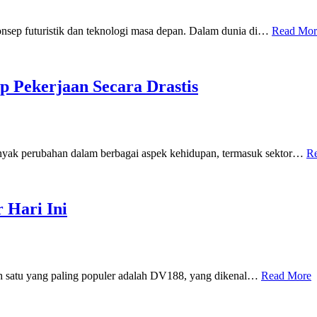
onsep futuristik dan teknologi masa depan. Dalam dunia di…
Read Mor
 Pekerjaan Secara Drastis
nyak perubahan dalam berbagai aspek kehidupan, termasuk sektor…
R
 Hari Ini
lah satu yang paling populer adalah DV188, yang dikenal…
Read More