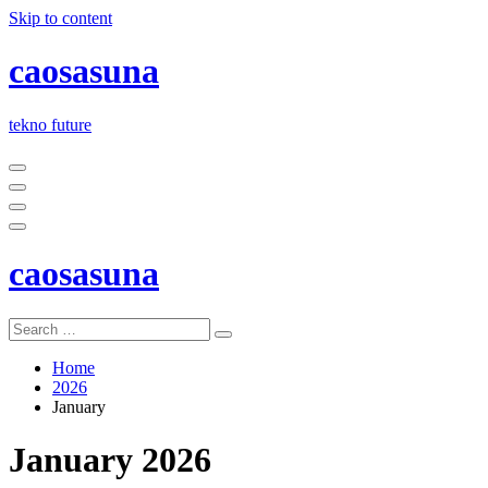
Skip to content
caosasuna
tekno future
caosasuna
Home
2026
January
January 2026