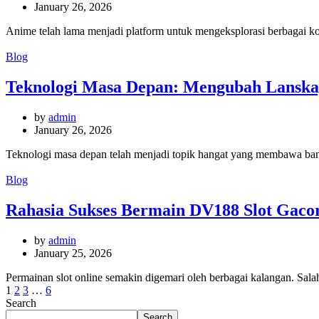
January 26, 2026
Anime telah lama menjadi platform untuk mengeksplorasi berbagai k
Blog
Teknologi Masa Depan: Mengubah Lanskap
by
admin
January 26, 2026
Teknologi masa depan telah menjadi topik hangat yang membawa ba
Blog
Rahasia Sukses Bermain DV188 Slot Gacor
by
admin
January 25, 2026
Permainan slot online semakin digemari oleh berbagai kalangan. Sa
1
2
3
…
6
Search
Search