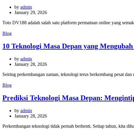
by
admin
January 29, 2026
Toto DV188 adalah salah satu platform permainan online yang semak
Blog
10 Teknologi Masa Depan yang Mengubah 
by
admin
January 28, 2026
Seiring perkembangan zaman, teknologi terus berkembang pesat dan
Blog
Prediksi Teknologi Masa Depan: Menginti
by
admin
January 28, 2026
Perkembangan teknologi tidak pernah berhenti. Setiap tahun, kita 