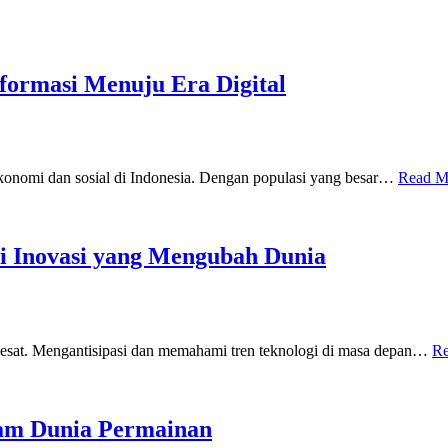
formasi Menuju Era Digital
konomi dan sosial di Indonesia. Dengan populasi yang besar…
Read M
i Inovasi yang Mengubah Dunia
pesat. Mengantisipasi dan memahami tren teknologi di masa depan…
Re
lam Dunia Permainan