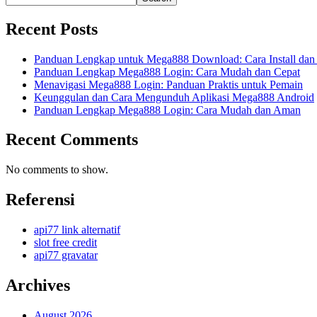
Recent Posts
Panduan Lengkap untuk Mega888 Download: Cara Install dan
Panduan Lengkap Mega888 Login: Cara Mudah dan Cepat
Menavigasi Mega888 Login: Panduan Praktis untuk Pemain
Keunggulan dan Cara Mengunduh Aplikasi Mega888 Android
Panduan Lengkap Mega888 Login: Cara Mudah dan Aman
Recent Comments
No comments to show.
Referensi
api77 link alternatif
slot free credit
api77 gravatar
Archives
August 2026