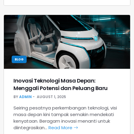
BLOG
Inovasi Teknologi Masa Depan:
Menggali Potensi dan Peluang Baru
BY
ADMIN
AUGUST 1, 2025
Seiring pesatnya perkembangan teknologi, visi
masa depan kini tampak semakin mendekati
kenyataan. Beragam inovasi menanti untuk
diintegrasikan…
Read More