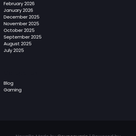
February 2026
January 2026
December 2025
November 2025
October 2025
September 2025
August 2025
July 2025
Categories
Blog
Gaming