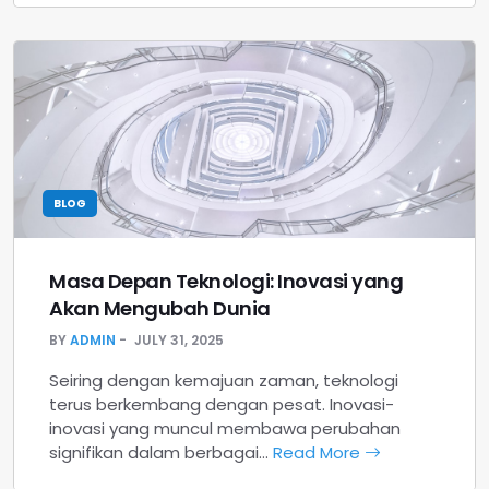
BLOG
Masa Depan Teknologi: Inovasi yang
Akan Mengubah Dunia
BY
ADMIN
JULY 31, 2025
Seiring dengan kemajuan zaman, teknologi
terus berkembang dengan pesat. Inovasi-
inovasi yang muncul membawa perubahan
signifikan dalam berbagai…
Read More