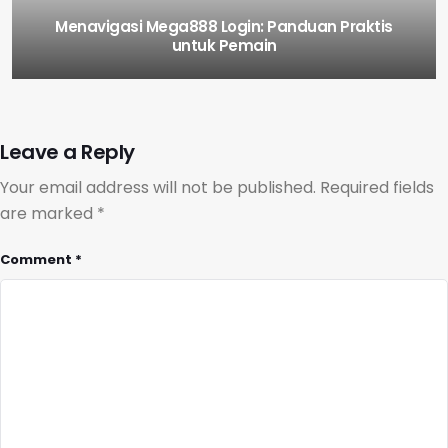
Menavigasi Mega888 Login: Panduan Praktis
untuk Pemain
Leave a Reply
Your email address will not be published.
Required fields
are marked
*
Comment
*