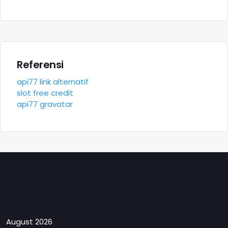
Referensi
api77 link alternatif
slot free credit
api77 gravatar
Archives
August 2026