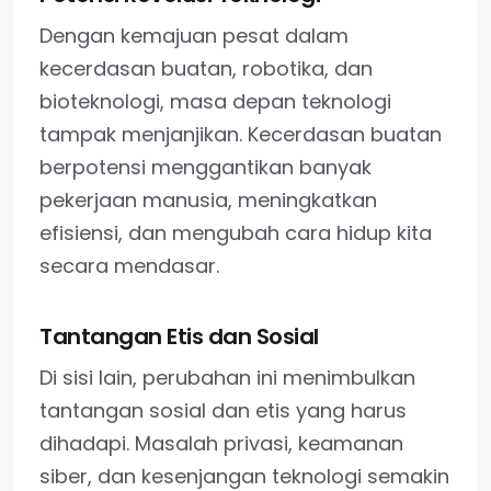
Dengan kemajuan pesat dalam
kecerdasan buatan, robotika, dan
bioteknologi, masa depan teknologi
tampak menjanjikan. Kecerdasan buatan
berpotensi menggantikan banyak
pekerjaan manusia, meningkatkan
efisiensi, dan mengubah cara hidup kita
secara mendasar.
Tantangan Etis dan Sosial
Di sisi lain, perubahan ini menimbulkan
tantangan sosial dan etis yang harus
dihadapi. Masalah privasi, keamanan
siber, dan kesenjangan teknologi semakin