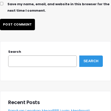
Save my name, email, and website in this browser for the
next time I comment.
Search
SEARCH
Recent Posts
Panduan Lengkap Mega888 Login: Menikmati