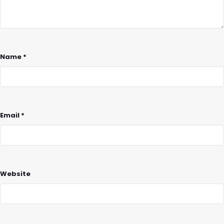
Name
*
Email
*
Website