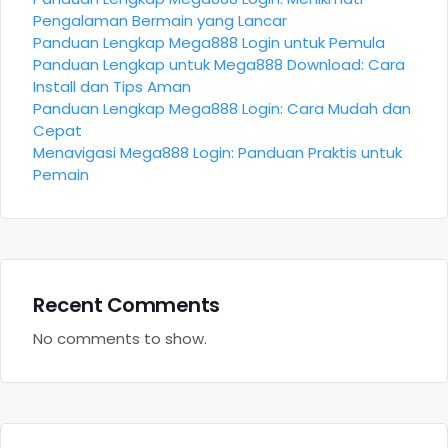
Pengalaman Bermain yang Lancar
Panduan Lengkap Mega888 Login untuk Pemula
Panduan Lengkap untuk Mega888 Download: Cara
Install dan Tips Aman
Panduan Lengkap Mega888 Login: Cara Mudah dan
Cepat
Menavigasi Mega888 Login: Panduan Praktis untuk
Pemain
Recent Comments
No comments to show.