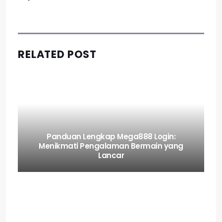
RELATED POST
Panduan Lengkap Mega888 Login:
Menikmati Pengalaman Bermain yang
Lancar