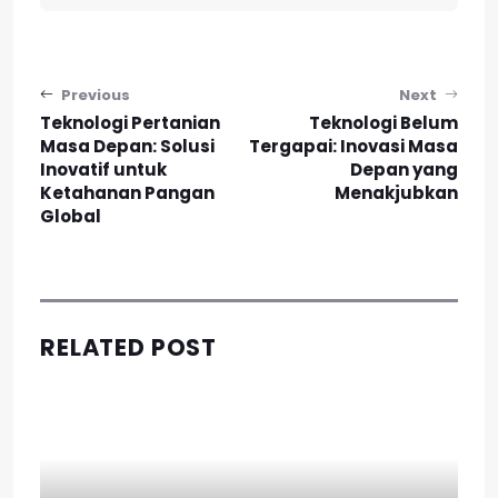
Post navigation
Previous
Next
Teknologi Pertanian
Teknologi Belum
Masa Depan: Solusi
Tergapai: Inovasi Masa
Inovatif untuk
Depan yang
Ketahanan Pangan
Menakjubkan
Global
RELATED POST