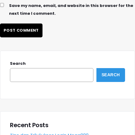
Save my name, email, and website in this browser for the
next time I comment.
Search
SEARCH
Recent Posts