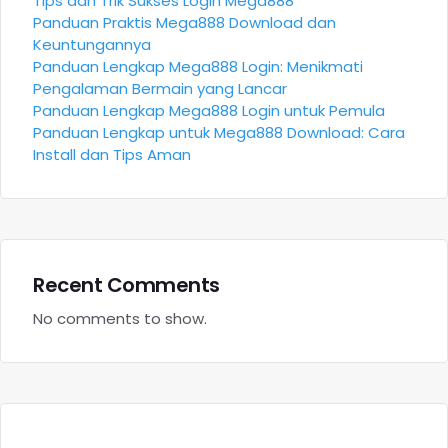
Tips dan Trik Sukses Login Mega888
Panduan Praktis Mega888 Download dan
Keuntungannya
Panduan Lengkap Mega888 Login: Menikmati
Pengalaman Bermain yang Lancar
Panduan Lengkap Mega888 Login untuk Pemula
Panduan Lengkap untuk Mega888 Download: Cara
Install dan Tips Aman
Recent Comments
No comments to show.