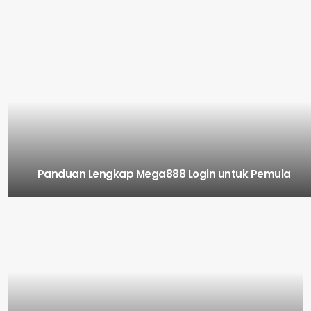
Panduan Lengkap Mega888 Login untuk Pemula