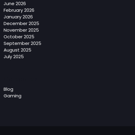
June 2026
February 2026
January 2026
December 2025
November 2025
October 2025
September 2025
August 2025
July 2025
Categories
Blog
Gaming