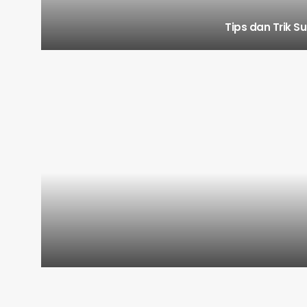
Tips dan Trik S