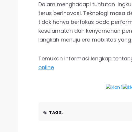
Dalam menghadapi tuntutan lingkun
terus berinovasi. Teknologi masa
tidak hanya berfokus pada perfor
keselamatan dan kenyamanan peng
langkah menuju era mobilitas yang 
Temukan informasi lengkap tenta
online
TAGS: