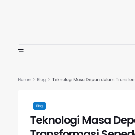
Skip to content
Home
Blog
Teknologi Masa Depan dalam Transfor
Blog
Teknologi Masa De
Transformasi Seped