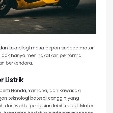
 dan teknologi masa depan sepeda motor
i tidak hanya meningkatkan performa
tan berkendara.
 Listrik
perti Honda, Yamaha, dan Kawasaki
an teknologi baterai canggih yang
h dan waktu pengisian lebih cepat. Motor