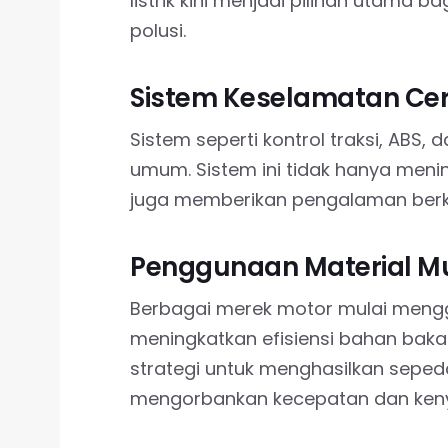
listrik kini menjadi pilihan utama
polusi.
Sistem Keselamatan Ce
Sistem seperti kontrol traksi, ABS,
umum. Sistem ini tidak hanya men
juga memberikan pengalaman berk
Penggunaan Material Mu
Berbagai merek motor mulai mengg
meningkatkan efisiensi bahan baka
strategi untuk menghasilkan sepe
mengorbankan kecepatan dan ke